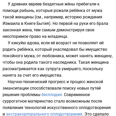
У древних
евреев
бездетные жёны прибегали к
помощи
рабынь
, которые рожали ребёнка от мужа
такой женщины (см., например, историю рождения
Измаила
в
Книге Бытия
). Но первой на руки его брала
законная жена, тем самым демонстрируя свое
неоспоримое право на младенца.
У
кикуйю
вдова, если её возраст не позволяет ей
родить ребёнка, который унаследовал бы имущество
покойного мужа, от любовника, может нанять женщину,
чтобы она родила такого наследника. Такая женщина
рассматривается как супруга умершего, поскольку
нанята за счет его имущества.
Научно-технический прогресс и процесс женской
эмансипации
способствовали поиску новых путей
решения проблемы
бесплодия
. Современное
суррогатное материнство стало возможным после
появления технологий
искусственного оплодотворения
и
экстракорпорального оплодотворения
. Это сделало