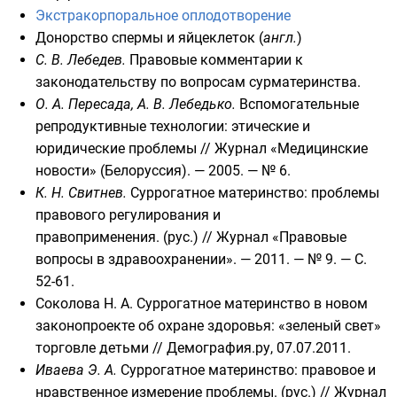
Экстракорпоральное оплодотворение
Донорство спермы
и яйцеклеток
(
англ.
)
С. В. Лебедев.
Правовые комментарии к
законодательству по вопросам сурматеринства
.
О. А. Пересада, А. В. Лебедько.
Вспомогательные
репродуктивные технологии: этические и
юридические проблемы
// Журнал «Медицинские
новости» (Белоруссия). — 2005. —
№ 6
.
К. Н. Свитнев.
Суррогатное материнство: проблемы
правового регулирования и
правоприменения.
(рус.)
// Журнал «Правовые
вопросы в здравоохранении». — 2011. —
№ 9
. —
С.
52-61
.
Соколова Н. А.
Суррогатное материнство в новом
законопроекте об охране здоровья: «зеленый свет»
торговле детьми
// Демография.ру, 07.07.2011.
Иваева Э. А.
Суррогатное материнство: правовое и
нравственное измерение проблемы.
(рус.)
// Журнал