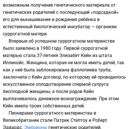
возможным получение генетического материала от
генетических родителей с последующей «подсадкой»
его для вынашивания и рождения ребёнка в
естественный биологический инкубатор — организм
суррогатной матери.
Впервые об успешном суррогатном материнстве
было заявлено в 1980 году. Первой суррогатной
матерью стала 37-летняя Элизабет Кейн из штата
Иллинойс
. Женщина, которая не могла иметь детей, так
как у неё была заблокирована
фаллопиева труба
,
заключила с Кейн договор, по которому ей проводилось
искусственное оплодотворение
спермой
супруга
бесплодной женщины, а после родов Кейн
выплачивалось денежное вознаграждение. При этом
Кейн имела троих собственных детей.
Пионерами суррогатного материнства в
Великобритании
стали Патрик Стептоу и Роберт
Эдвардс.
Эмбрионы
генетических родителей,