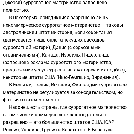
Джерси
) суррогатное материнство запрещено
полностью.
В некоторых юрисдикциях разрешено лишь
некоммерческое суррогатное материнство — таковы
австралийский
штат
Виктория
,
Великобритания
(допускается лишь оплата текущих расходов
суррогатной матери),
Дания
(с серьёзными
ограничениями),
Канада
,
Израиль
,
Нидерланды
(запрещена реклама суррогатного материнства,
предложение услуг суррогатных матерей и их подбор),
некоторые штаты США (
Нью-Гемпшир
,
Вирджиния
).
В
Бельгии
,
Греции
,
Испании
,
Финляндии
суррогатное
материнство не регулируется законодательством, но
фактически имеет место.
Наконец, есть страны, где суррогатное материнство,
в том числе и коммерческое, законодательно
разрешено — это большинство штатов США,
ЮАР
,
Россия
,
Украина
,
Грузия
и
Казахстан
. В
Беларуси