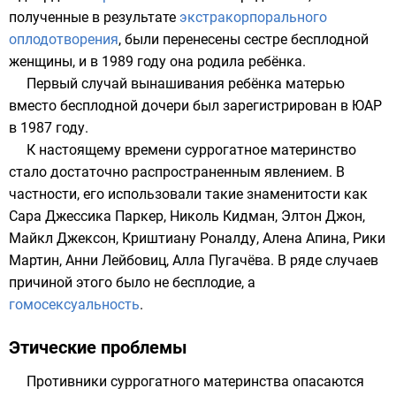
полученные в результате
экстракорпорального
оплодотворения
, были перенесены сестре бесплодной
женщины, и в 1989 году она родила ребёнка.
Первый случай вынашивания ребёнка матерью
вместо бесплодной дочери был зарегистрирован в
ЮАР
в 1987 году.
К настоящему времени суррогатное материнство
стало достаточно распространенным явлением. В
частности, его использовали такие знаменитости как
Сара Джессика Паркер
,
Николь Кидман
,
Элтон Джон
,
Майкл Джексон
,
Криштиану Роналду
,
Алена Апина
,
Рики
Мартин
,
Анни Лейбовиц
,
Алла Пугачёва
. В ряде случаев
причиной этого было не бесплодие, а
гомосексуальность
.
Этические проблемы
Противники суррогатного материнства опасаются