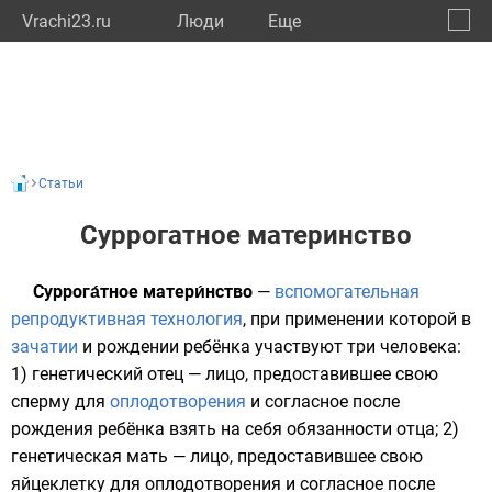
Vrachi23.ru
Люди
Eще
🔔
Красн
🔍
Статьи
Суррогатное материнство
Суррога́тное матери́нство
—
вспомогательная
репродуктивная технология
, при применении которой в
зачатии
и рождении ребёнка участвуют три человека:
1) генетический отец — лицо, предоставившее свою
сперму для
оплодотворения
и согласное после
рождения ребёнка взять на себя обязанности отца; 2)
генетическая мать — лицо, предоставившее свою
яйцеклетку
для оплодотворения и согласное после