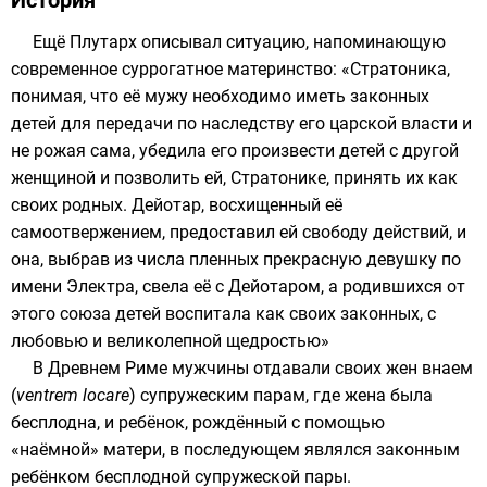
История
Ещё
Плутарх
описывал ситуацию, напоминающую
современное суррогатное материнство: «Стратоника,
понимая, что её мужу необходимо иметь законных
детей для передачи по наследству его царской власти и
не рожая сама, убедила его произвести детей с другой
женщиной и позволить ей, Стратонике, принять их как
своих родных.
Дейотар
, восхищенный её
самоотвержением, предоставил ей свободу действий, и
она, выбрав из числа пленных прекрасную девушку по
имени Электра, свела её с Дейотаром, а родившихся от
этого союза детей воспитала как своих законных, с
любовью и великолепной щедростью»
В
Древнем Риме
мужчины отдавали своих жен внаем
(
ventrem locare
) супружеским парам, где жена была
бесплодна, и ребёнок, рождённый с помощью
«наёмной» матери, в последующем являлся законным
ребёнком бесплодной супружеской пары.