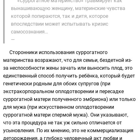
«Суррогатное материнство» травмирует как
вынашивающую женщину, материнские чувства
которой попираются, так и дитя, которое
впоследствии может испытывать кризис
самосознания…
—
Сторонники использования суррогатного
материнства возражают, что для семьи, бездетной из-
за неспособности жены зачать или выносить плод, это
единственный способ получить ребёнка, который будет
генетически родным для обоих супругов (при
экстракорпоральном оплодотворении и пересадке
суррогатной матери полученного эмбриона) или только
для мужа (при искусственном оплодотворении
суррогатной матери спермой мужа). Они указывают,
что эта процедура не так уж сильно отличается от
усыновления
. По их мнению, это не коммерциализация
деторождения, а глубоко человечный акт любви и