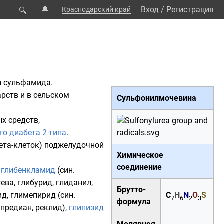
🔔
Вход
/
Регистрация
Краснодарский край
🔍
з
сульфамида
.
рств и в сельском
Сульфонилмочевина
х средств,
го диабета 2 типа
.
ета-клеток) поджелудочной
Химическое
соединение
,
глибенкламид
(син.
ева, глибурид, глиданил,
Брутто-
ид,
глимепирид
(син.
C
H
N
O
S
7
6
2
3
формула
 предиан, реклид),
глипизид