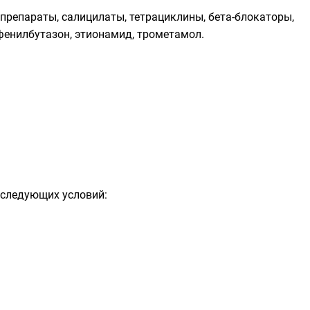
репараты, салицилаты, тетрациклины, бета-блокаторы,
енилбутазон, этионамид, трометамол.
 следующих условий: