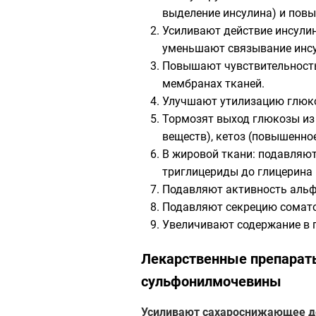
выделение инсулина) и повы
Усиливают действие инсулин
уменьшают связывание инсу
Повышают чувствительность
мембранах тканей.
Улучшают утилизацию глюко
Тормозят выход глюкозы из 
веществ), кетоз (повышенное
В жировой ткани: подавляю
триглицериды до глицерина 
Подавляют активность альфа
Подавляют секрецию соматос
Увеличивают содержание в п
Лекарственные препараты
сульфонилмочевины
Усиливают сахароснижающее д