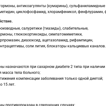
гормоны, антикоагулянты (кумарины), сульфаниламидные п
метидин, циклофосфамид, хлорамфеникол, фенфлурамин, ф
йствие.
роизводные, салуретики (тиазиды), слабительные,
ормоны, глюкокортикоиды, симпатомиметики,
орпромазин, диазоксид, ацетазоламид, рифампицин,
нтрацептивы, соли лития, блокаторы кальциевых каналов.
ы назначаются при сахарном диабете 2 типа при наличии
 масса тела больного;
тижения компенсации заболевания только одной диетой;
о 15 лет.
ы противопоказан в следующих случаях: