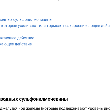
водных сульфонилмочевины
 которые усиливают или тормозят сахароснижающее дейс
ижающее действие.
жающее действие.
зводных сульфонилмочевины
оджелудочной железы (которые поддерживают уровень инсу