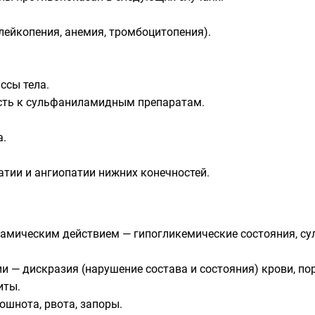
лейкопения, анемия, тромбоцитопения).
ссы тела.
сть к сульфаниламидным препаратам.
а.
тии и ангиопатии нижних конечностей.
мическим действием — гипогликемические состояния, су
и — дискразия (нарушение состава и состояния) крови, пор
иты.
ошнота, рвота, запоры.