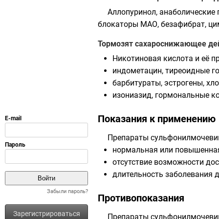
Аллопуринол, анаболические 
блокаторы МАО, безафибрат, ци
Тормозят сахароснижающее де
Никотиновая кислота и её п
индометацин, тиреоидные г
барбитураты, эстрогены, хл
изониазид, гормональные ко
Показания к применению
Препараты сульфонилмочевин
нормальная или повышенная
отсутствие возможности дос
длительность заболевания д
Забыли пароль?
Противопоказания
Зарегистрироваться
Препараты сульфонилмочевин