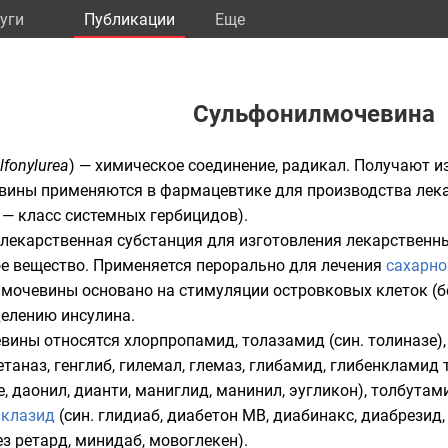
уги
Публикации
Eще
Сульфонилмочевина
lfonylurea
) — химическое соединение, радикал. Получают и
ины применяются в фармацевтике для производства лека
— класс системных гербицидов).
 лекарственная субстанция для изготовления лекарственны
е вещество. Применяется перорально для лечения
сахарно
мочевины основано на стимуляции островковых клеток (б
делению инсулина.
ины относятся хлорпропамид, толазамид (син. толиназе)
етаназ, генглиб, гилемал, глемаз, глибамид, глибенкламид т
, даонил, дианти, маниглид, манинил, эугликон), толбутам
иклазид
(син. глидиаб, диабетон МВ, диабинакс, диабрезид,
ез ретард, минидаб, мовоглекен).