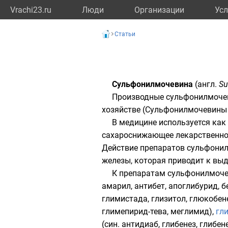
Vrachi23.ru
Люди
Организации
Усл
Статьи
Сульфонилмочевина
(
англ.
Su
Производные сульфонилмочев
хозяйстве (Сульфонилмочевины 
В медицине используется как
сахароснижающее лекарственно
Действие препаратов сульфонил
железы, которая приводит к вы
К препаратам сульфонилмочев
амарил, антибет, апоглибурид, б
глимистада, глизитол, глюкобене
глимепирид-тева, меглимид),
гл
(син. антидиаб, глибенез, глибен