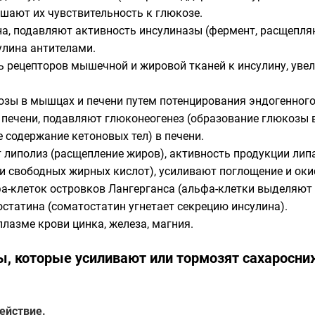
шают их чувствительность к глюкозе.
а, подавляют активность инсулиназы (фермент, расщепляю
лина антителами.
 рецепторов мышечной и жировой тканей к инсулину, уве
зы в мышцах и печени путем потенцирования эндогенного
печени, подавляют глюконеогенез (образование глюкозы в 
 содержание кетоновых тел) в печени.
т липолиз (расщепление жиров), активность продукции ли
и свободных жирных кислот), усиливают поглощение и оки
-клеток островков Лангерганса (альфа-клетки выделяют г
татина (соматостатин угнетает секрецию инсулина).
лазме крови цинка, железа, магния.
, которые усиливают или тормозят сахаросн
ействие.