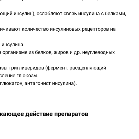
щий инсулин), ослабляют связь инсулина с белками,
личивают количество инсулиновых рецепторов на
 инсулина.
организме из белков, жиров и др. неуглеводных
пазы триглицеридов (фермент, расщепляющий
сление глюкозы.
люкагон, антагонист инсулина).
ижающее действие препаратов