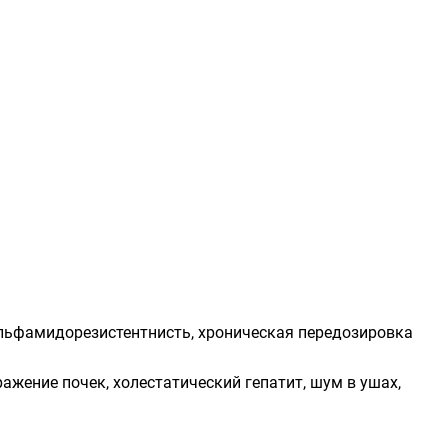
льфамидорезистентнисть, хроническая передозировка
ажение почек, холестатический гепатит, шум в ушах,