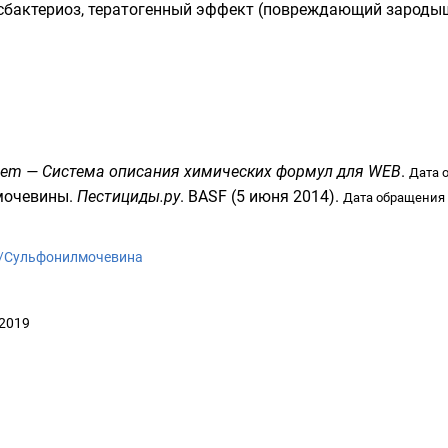
бактериоз, тератогенный эффект (повреждающий зародыш
em — Система описания химических формул для WEB
.
Дата 
мочевины
.
Пестициды.ру
. BASF (5 июня 2014).
Дата обращения 
iki/Сульфонилмочевина
 2019