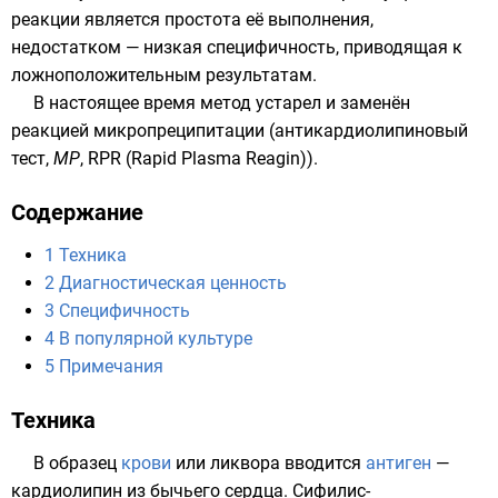
реакции является простота её выполнения,
недостатком — низкая специфичность, приводящая к
ложноположительным результатам.
В настоящее время метод устарел и заменён
реакцией микропреципитации (антикардиолипиновый
тест,
MP
, RPR (Rapid Plasma Reagin)).
Содержание
1
Техника
2
Диагностическая ценность
3
Специфичность
4
В популярной культуре
5
Примечания
Техника
В образец
крови
или
ликвора
вводится
антиген
—
кардиолипин
из
бычьего
сердца
. Сифилис-