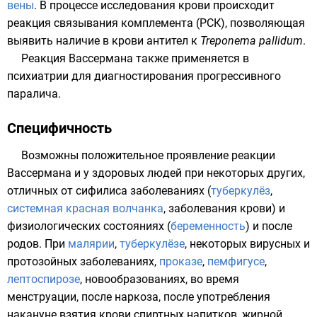
вены
. В процессе исследования крови происходит
реакция связывания комплемента
(РСК), позволяющая
выявить наличие в крови антител к
Treponema pallidum
.
Реакция Вассермана также применяется в
психиатрии для диагностирования прогрессивного
паралича.
Специфичность
Возможны положительное проявление реакции
Вассермана и у здоровых людей при некоторых других,
отличных от сифилиса заболеваниях (
туберкулёз
,
системная красная волчанка
, заболевания крови) и
физиологических состояниях (
беременность
) и после
родов. При
малярии
,
туберкулёзе
, некоторых вирусных и
протозойных заболеваниях,
проказе
,
пемфигусе
,
лептоспирозе
, новообразованиях, во время
менструации, после наркоза, после употребления
накануне взятия крови спиртных напитков, жирной