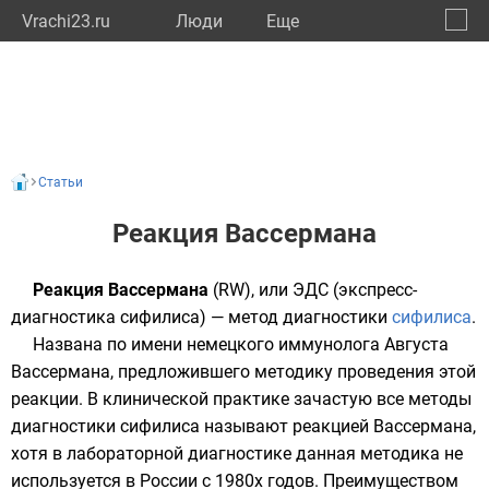
Vrachi23.ru
Люди
Eще
🔔
Красн
🔍
Статьи
Реакция Вассермана
Реакция Вассермана
(RW), или ЭДС (экспресс-
диагностика сифилиса) — метод диагностики
сифилиса
.
Названа по имени немецкого иммунолога
Августа
Вассермана
, предложившего методику проведения этой
реакции. В клинической практике зачастую все методы
диагностики сифилиса называют реакцией Вассермана,
хотя в лабораторной диагностике данная методика не
используется в России с 1980х годов. Преимуществом