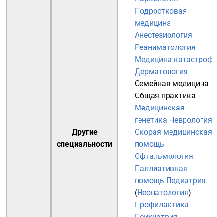
Подростковая
медицина
Анестезиология
Реаниматология
Медицина катастроф
Дерматология
Семейная медицина
Общая практика
Медицинская
генетика
Неврология
Другие
Скорая медицинская
специальности
помощь
Офтальмология
Паллиативная
помощь
Педиатрия
(
Неонатология
)
Профилактика
Психиатрия