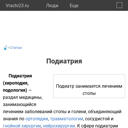
Vrachi23.ru
Люди
Eще
🔔
Красн
🔍
Статьи
Подиатрия
Подиатрия
(хироподия,
Подиатр занимается лечением
подология)
—
стопы
раздел медицины,
занимающийся
лечением заболеваний
стопы
и
голени
, объединяющий
знания по
ортопедии
,
травматологии
,
сосудистой
и
гнойной
хирургии
,
нейрохирургии
. К сфере подиатрии