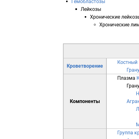
Гемобластозы
Лейкозы
Хронические лейкоз
Хронические ли
Костный 
Кроветворение
Гран
Плазма
Гран
Н
Компоненты
Агра
М
Группа к