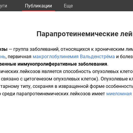
уги
Публикации
Eще
Парапротеинемические ле
озы
— группа заболеваний, относящихся к
хроническим ли
знь
, первичная
макроглобулинемия Вальденстрёма
и
болез
твенные
иммунопролиферативные
заболевания
.
ических лейкозов является способность опухолевых клет
 связано с цитогенезом опухолевых клеток). Опухолевые к
арному типу, сохраняя в извращенной форме особенность
 среди парапротеинемических лейкозов имеет
миеломная 