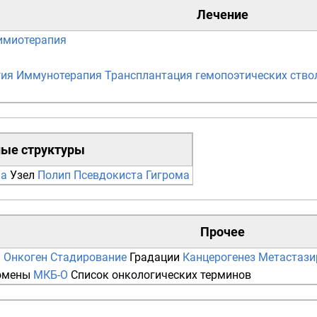
Лечение
имиотерапия
гия
Иммунотерапия
Трансплантация гемопоэтических ство
ные структуры
ма
Узел
Полип
Псевдокиста
Гигрома
Прочее
и
Онкоген
Стадирование
Градации
Канцерогенез
Метастази
омены
МКБ-О
Список онкологических терминов