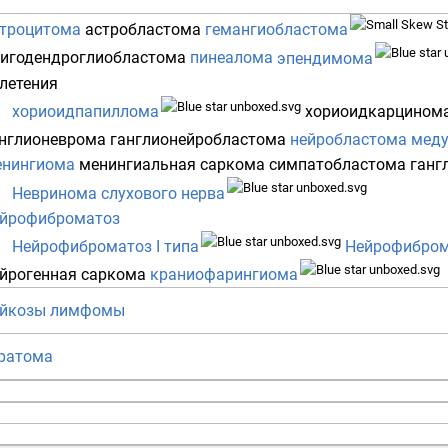
троцитома
астробластома
гемангиобластома
игодендроглиобластома
пинеалома
эпендимома
летения
хориоидпапиллома
хориоидкарцином
нглионеврома
ганглионейробластома
нейробластома
меду
енингиома
менингиальная саркома
симпатобластома
ганг
Невринома слухового нерва
ейрофиброматоз
Нейрофиброматоз I типа
Нейрофиброма
йрогенная саркома
краниофарингиома
ейкозы
лимфомы
ратома