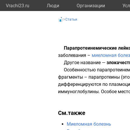
Vrachi23.ru
Люди
Организации
Усл
Статьи
Парапротеинемические лейк
заболевания –
миеломная боле
Другое название —
злокачес
Особенностью парапротеинем
фрагменты – парапротеины (это
дифференцируются по плазмоцит
иммуноглобулины. Особое место
См.также
Миеломная болезнь