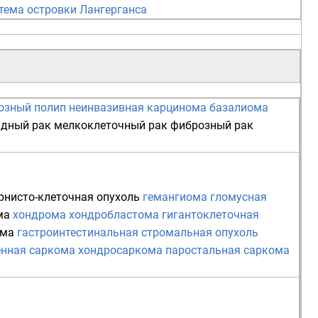
тема
островки Лангерганса
озный полип
неинвазивная карцинома
базалиома
идный рак
мелкоклеточный рак
фиброзный рак
рнисто-клеточная опухоль
гемангиома
гломусная
ма
хондрома
хондробластома
гигантоклеточная
ома
гастроинтестинальная стромальная опухоль
енная саркома
хондросаркома
паростальная саркома