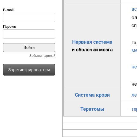
ас
ол
сп
Нервная система
га
и оболочки мозга
м
Забыли пароль?
н
Зарегистрироваться
не
Система крови
л
Тератомы
те