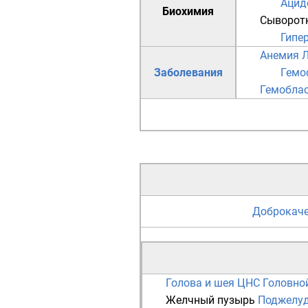
Ацид
Биохимия
Сыворот
Гипер
Анемия
Л
Заболевания
Гемо
Гемобла
Доброкаче
Голова и шея
ЦНС
Головно
Желчный пузырь
Поджелуд