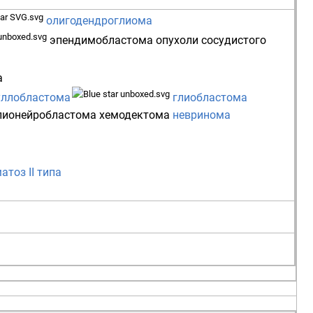
олигодендроглиома
эпендимобластома
опухоли сосудистого
а
ллобластома
глиобластома
лионейробластома
хемодектома
невринома
тоз II типа