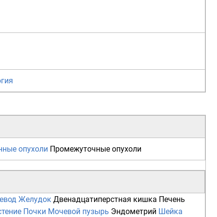
огия
нные опухоли
Промежуточные опухоли
евод
Желудок
Двенадцатиперстная кишка
Печень
стение
Почки
Мочевой пузырь
Эндометрий
Шейка