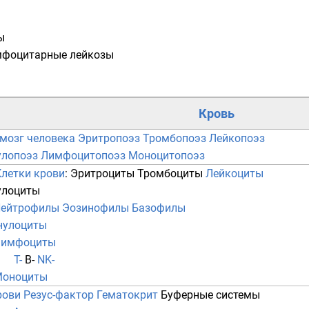
ы
мфоцитарные лейкозы
Кровь
мозг человека
Эритропоэз
Тромбопоэз
Лейкопоэз
улопоэз
Лимфоцитопоэз
Моноцитопоэз
Клетки крови
:
Эритроциты
Тромбоциты
Лейкоциты
улоциты
ейтрофилы
Эозинофилы
Базофилы
нулоциты
Лимфоциты
T-
B-
NK-
оноциты
рови
Резус-фактор
Гематокрит
Буферные системы