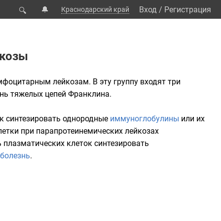
🔔
Вход
/
Регистрация
Краснодарский край
🔍
йкозы
мфоцитарным лейкозам
. В эту группу входят три
нь тяжелых цепей
Франклина
.
ок синтезировать однородные
иммуноглобулины
или их
летки при парапротеинемических лейкозах
 плазматических клеток синтезировать
болезнь
.