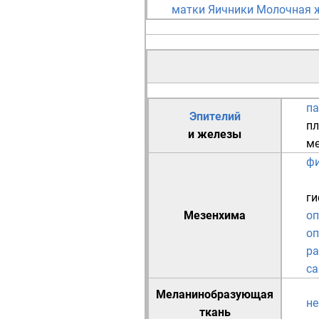
матки
Яичники
Молочная 
п
Эпителий
пл
и
железы
ме
ф
ги
Мезенхима
оп
оп
р
са
Меланинобразующая
не
ткань