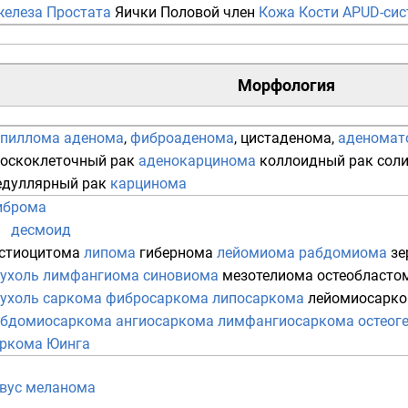
железа
Простата
Яички
Половой член
Кожа
Кости
APUD-сис
Морфология
апиллома
аденома
,
фиброаденома
,
цистаденома
,
аденомат
оскоклеточный рак
аденокарцинома
коллоидный рак
сол
дуллярный рак
карцинома
иброма
десмоид
стиоцитома
липома
гибернома
лейомиома
рабдомиома
зе
ухоль
лимфангиома
синовиома
мезотелиома
остеобласто
ухоль
саркома
фибросаркома
липосаркома
лейомиосарк
абдомиосаркома
ангиосаркома
лимфангиосаркома
остеог
ркома Юинга
вус
меланома