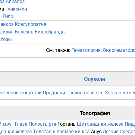
оз
Алкалоз
ка
Гликемия
-
Гипо-
ейкоз
Коагулопатия
филия
Болезнь Виллебранда
стозы
См. также:
Гематология
,
Онкогематол
Опухоли
ственные опухоли
Предраки
Carcinoma in situ
Злокачестве
Топография
й мозг
Глаза
Полость рта
Гортань
Щитовидная железа
Пищ
очная железа
Толстая и прямая кишка
Анус
Лёгкие
Средо