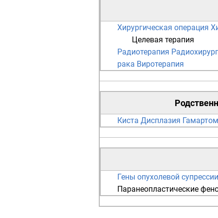
Хирургическая операция
Х
Целевая терапия
Радиотерапия
Радиохирур
рака
Виротерапия
Родствен
Киста
Дисплазия
Гамарто
Гены опухолевой супресси
Паранеопластические фен