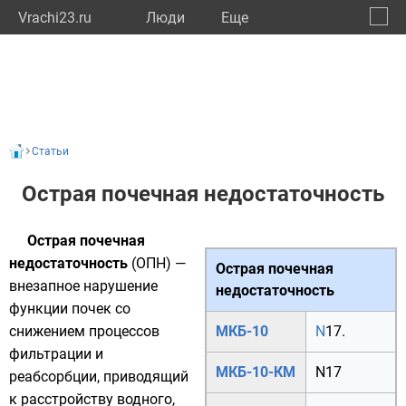
Vrachi23.ru
Люди
Eще
🔔
Красн
🔍
Статьи
Острая почечная недостаточность
Острая почечная
недостаточность
(ОПН) —
Острая почечная
внезапное нарушение
недостаточность
функции почек со
снижением процессов
МКБ-10
N
17.
фильтрации и
МКБ-10-КМ
N17
реабсорбции, приводящий
к расстройству водного,