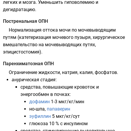
легких и мозга. Уменьшить гиповолемию и
дегидратацию.
Постренальная ОПН
Нормализация оттока мочи по мочевыводящим
путям (катетеризация мочевого пузыря, хирургическое
вмешательство на мочевыводящих путях,
эпицистостомия
).
Паренхиматозная ОПН
Ограничение жидкости, натрия, калия, фосфатов.
анурическая стадия
:
средства, повышающие кровоток и
энергообмен в почках:
дофамин
1-3 мкг/кг/мин
но-шпа
,
папаверин
эуфиллин
5 мкг/кг/сут
глюкоза
10 % с инсулином
средства, стимулирующие выделительную