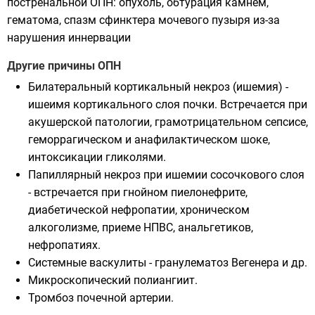
постренальной ОПН: опухоль, обтурация камнем,
гематома, спазм сфинктера мочевого пузыря из-за
нарушения иннервации
Другие причины ОПН
Билатеральный кортикальный некроз (ишемия) -
ишеимя кортикального слоя почки. Встречается при
акушерской патологии, грамотрицательном сепсисе,
геморрагическом и анафилактическом шоке,
интоксикации гликолями.
Папиллярный некроз при ишемии сосочкового слоя
- встречается при гнойном пиелонефрите,
диабетической нефропатии, хроническом
алкоголизме, приеме НПВС, анальгетиков,
нефропатиях.
Системные васкулиты - гранулематоз Вегенера и др.
Микроскопический полиангиит.
Тромбоз почечной артерии.