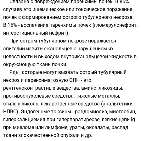
Связана с повреждением паренхимы почек. В 85%
случаев это ишемическое или токсическое поражение
почек с формированием острого тубулярного некроза.
В 15% - воспаление паренхимы почек (гломерулонефрит,
интерстициальный нефрит).
При остром тубулярном некрозе поражается
эпителий извитых канальцев с нарушением их
целостности и выходом внутриканальцевой жидкости в
окружающую ткань почки.
Яды, которые могут вызвать острый тубулярный
некроз и паренхиматозную ОПН - это
рентгеноконтрастные вещества, аминогликозиды,
противоопухолевые средства, тяжелые металлы,
этиленгликоль, лекарственные средства (анальгетики,
НПВС). Эндогенные токсины - рабдомиолиз, миоглобин,
гиперкальциемия при гиперпаратиреозе, легкие цепи Ig
при миеломе или лимфоме, ураты, оксалаты, распад
ткани злокачественной опухоли и др.