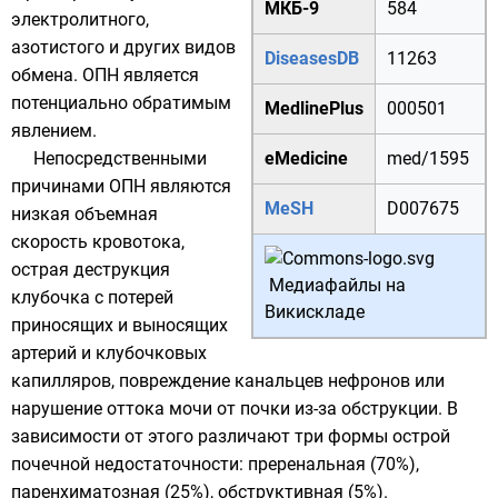
МКБ-9
584
электролитного,
азотистого и других видов
DiseasesDB
11263
обмена. ОПН является
потенциально обратимым
MedlinePlus
000501
явлением.
Непосредственными
eMedicine
med/1595
причинами ОПН являются
MeSH
D007675
низкая объемная
скорость кровотока,
острая деструкция
Медиафайлы на
клубочка с потерей
Викискладе
приносящих и выносящих
артерий и клубочковых
капилляров, повреждение канальцев нефронов или
нарушение оттока мочи от почки из-за обструкции. В
зависимости от этого различают три формы острой
почечной недостаточности: преренальная (70%),
паренхиматозная (25%), обструктивная (5%).