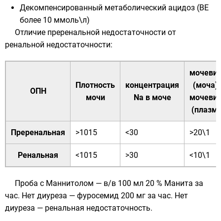
Декомпенсированный метаболический ацидоз (ВЕ
более 10 ммоль\л)
Отличие преренальной недостаточности от
ренальной недостаточности:
мочеви
Плотность
концентрация
(моча) 
ОПН
мочи
Na в моче
мочеви
(плазма
Преренальная
>1015
<30
>20\1
Ренальная
<1015
>30
<10\1
Проба с
Маннитолом
— в/в 100 мл 20 % Манита за
час. Нет диуреза —
фуросемид
200 мг за час. Нет
диуреза — ренальная недостаточность.