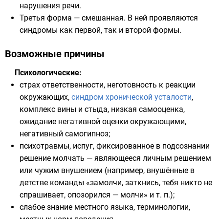
нарушения речи.
Третья форма — смешанная. В ней проявляются
синдромы как первой, так и второй формы.
Возможные причины
Психологические
:
страх
ответственности
, неготовность к реакции
окружающих,
синдром хронической усталости
,
комплекс
вины
и
стыда
, низкая
самооценка
,
ожидание негативной оценки окружающими,
негативный самогипноз
;
психотравмы
, испуг, фиксированное в
подсознании
решение молчать — являющееся личным решением
или чужим
внушением
(например, внушённые в
детстве команды «замолчи, заткнись, тебя никто не
спрашивает, опозорился — молчи» и т. п.);
слабое знание местного
языка
,
терминологии
,