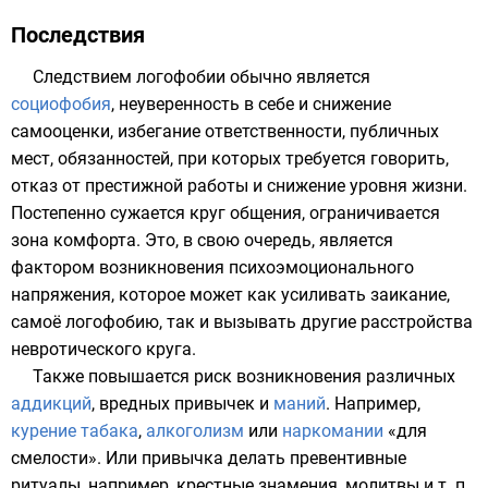
Последствия
Следствием логофобии обычно является
социофобия
, неуверенность в себе и снижение
самооценки
, избегание
ответственности
, публичных
мест, обязанностей, при которых требуется говорить,
отказ от престижной работы и снижение
уровня жизни
.
Постепенно сужается круг общения, ограничивается
зона комфорта. Это, в свою очередь, является
фактором возникновения психоэмоционального
напряжения, которое может как усиливать заикание,
самоё логофобию, так и вызывать другие расстройства
невротического круга.
Также повышается риск возникновения различных
аддикций
, вредных привычек и
маний
. Например,
курение табака
,
алкоголизм
или
наркомании
«для
смелости». Или привычка делать превентивные
ритуалы, например,
крестные знамения
,
молитвы
и т. п.,