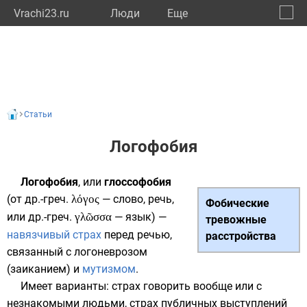
Vrachi23.ru
Люди
Eще
🔔
Красн
🔍
Статьи
Логофобия
Логофобия
, или
глоссофобия
(от
др.-греч.
λόγος
—
слово
,
речь
,
Фобические
или
др.-греч.
γλῶσσα
— язык) —
тревожные
навязчивый страх
перед речью,
расстройства
связанный с
логоневрозом
(заиканием) и
мутизмом
.
Имеет варианты: страх говорить вообще или с
незнакомыми людьми, страх публичных выступлений