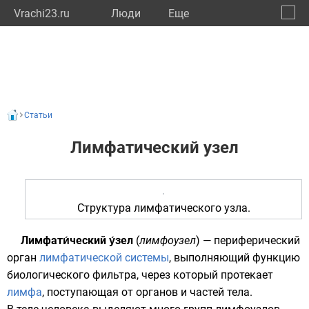
Vrachi23.ru
Люди
Eще
🔔
Красн
🔍
Статьи
Лимфатический узел
Структура лимфатического узла.
Лимфати́ческий у́зел
(
лимфоузел
) — периферический
орган
лимфатической системы
, выполняющий функцию
биологического фильтра, через который протекает
лимфа
, поступающая от органов и частей тела.