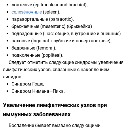
локтевые (epitrochlear and brachial),
селезёночные
(spleen),
парааортальные (
paraaortic
),
брыжеечные (
mesenteric
) (
брыжейка
)
подвздошные (Iliac:
общие
,
внутренние
и
внешние
)
паховые (Inguinal:
глубокие
и
поверхностные
),
бедренные (femoral),
подколенные (
popliteal
).
Следует отметить следующие синдромы увеличения
лимфатических узлов, связанные с накоплением
липидов
:
Синдром Гоше,
Синдром Нимана—Пика.
Увеличение лимфатических узлов при
иммунных заболеваниях
Воспаление бывает вызвано следующими