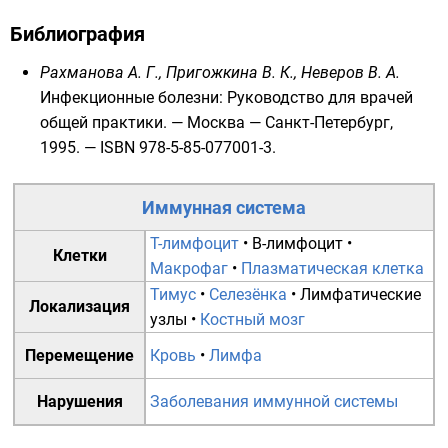
Библиография
Рахманова А. Г., Пригожкина В. К., Неверов В. А.
Инфекционные болезни: Руководство для врачей
общей практики. — Москва — Санкт-Петербург,
1995. —
ISBN 978-5-85-077001-3
.
Иммунная система
T-лимфоцит
•
B-лимфоцит
•
Клетки
Макрофаг
•
Плазматическая клетка
Тимус
•
Селезёнка
•
Лимфатические
Локализация
узлы
•
Костный мозг
Перемещение
Кровь
•
Лимфа
Нарушения
Заболевания иммунной системы