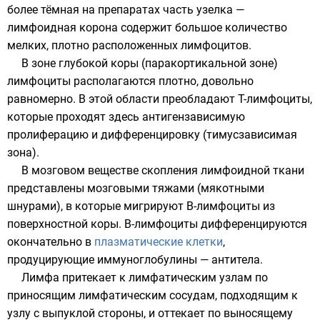
более тёмная на препаратах часть узелка —
лимфоидная корона содержит большое количество
мелких, плотно расположенных лимфоцитов.
В зоне глубокой коры (паракортикальной зоне)
лимфоциты располагаются плотно, довольно
равномерно. В этой области преобладают
T-лимфоциты
,
которые проходят здесь антигензависимую
пролиферацию и дифференцировку (тимусзависимая
зона).
В мозговом веществе скопления лимфоидной ткани
представлены мозговыми тяжами (мякотными
шнурами), в которые мигрируют B-лимфоциты из
поверхностной коры. B-лимфоциты дифференцируются
окончательно в
плазматические клетки
,
продуцирующие иммуноглобулины — антитела.
Лимфа притекает к лимфатическим узлам по
приносящим лимфатическим сосудам, подходящим к
узлу с выпуклой стороны, и оттекает по выносящему