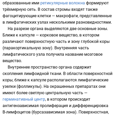
образованные ими
ретикулярные волокна
формируют
трёхмерную сеть. В состав стромы входят также
фагоцитирующие клетки — макрофаги, представленные
в лимфатических узлах несколькими разновидностями.
На разрезе органа выделяются две основные зоны.
Ближе к капсуле — корковое вещество, в котором
различают поверхностную часть и зону глубокой коры
(паракортикальную зону). Внутренняя часть
лимфатического узла получила название мозговое
вещество.
Внутреннее пространство органа содержит
скопления лимфоидной ткани. В области поверхностной
коры, ближе к капсуле располагаются лимфатические
узелки (фолликулы). На окрашенных препаратах они
имеют более светлую центральную часть —
герминативный центр
, в котором происходит
антигензависимая пролиферация и дифференцировка
B-лимфоцитов
(бурсазависимая зона). Поверхностная,