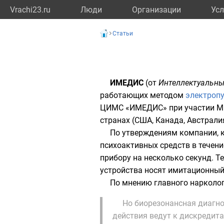
Vrachi23.ru
Люди
Организации
Усл
Статьи
ИМЕДИС
(от
Интеллектуальны
работающих методом
электроп
ЦИМС «ИМЕДИС» при участии М. 
странах (США, Канада, Австрали
По утверждениям компании, 
психоактивных средств в течени
прибору на несколько секунд. Т
устройства носят имитационный
По мнению главного нарколог
Но биорезонансная диагно
действия ведут к дискредита