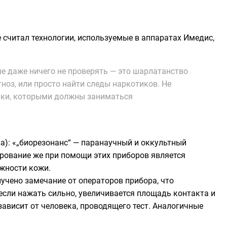
 считал технологии, используемые в аппаратах Имедиc,
е даже ничего не проверять — это шарлатанство
ноз, или просто найти следы наркотиков. Не
ники, которыми должны заниматься
): «„биорезонанс“ — паранаучный и оккультный
рование же при помощи этих приборов является
ажности кожи.
лучено замечание от операторов прибора, что
если нажать сильно, увеличивается площадь контакта и
ависит от человека, проводящего тест. Аналогичные