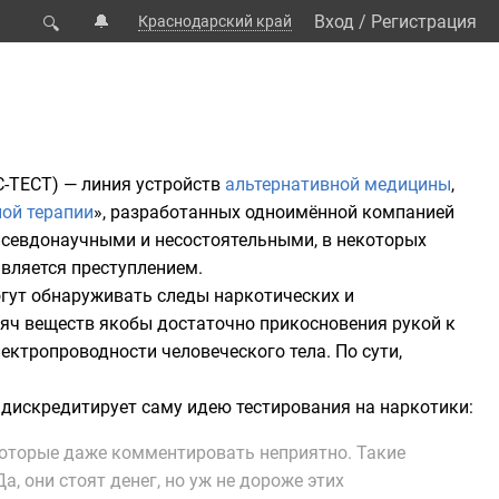
🔔
Вход
/
Регистрация
Краснодарский край
🔍
-ТЕСТ) — линия устройств
альтернативной медицины
,
ой терапии
», разработанных одноимённой компанией
псевдонаучными и несостоятельными, в некоторых
является преступлением.
гут обнаруживать следы наркотических и
ысяч веществ якобы достаточно прикосновения рукой к
ектропроводности человеческого тела. По сути,
дискредитирует саму идею тестирования на наркотики:
которые даже комментировать неприятно. Такие
, они стоят денег, но уж не дороже этих