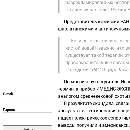
разрекламированных беспол
—
главный нарколог России 
Представитель
комиссии РАН 
шарлатанскими и антинаучными
Если вы столкнулись со с
чистой воды! Неважно, что в
существует такой терапии, э
правоохранительные органы
—
академик РАН Эдуард Круг
По мнению руководителя Инн
термин, а прибор ИМЕДИС-ЭКСПЕ
аналогом средневековой
охоты 
В результате скандала, связ
«результаты тестирования напр
падает электрическое сопротивл
выводы получили и американски