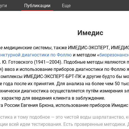
уги
Публикации
Eще
Имедис
е медицинские системы
, также ИМЕДИС-ЭКСПЕРТ, ИМЕДИС
унктурной диагностики по Фоллю
и методом «
биорезонансн
Ю. Готовского (1941—2004). Подобные методы являются 
я) ввоз и использование приборов диагностики по Фоллю 
комплексы ИМЕДИС-ЭКСПЕРТ-БРТ-ПК и другие будто бы мо
е года после их принятия. Для анализа на более чем 50 т
ехнически диагностика осуществляется путём измерения эл
 характер для введения клиента в заблуждение.
а России Евгения Брюна, использование приборов Имедис 
стика и тому подобное — это чистой воды шарлатанство, 
ции всей идеи тестирования. Есть проверенные методики. Да