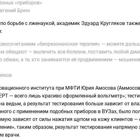
езных «приборов»
Евгений Брюн
по борьбе с лженаукой
, академик
Эдуард Кругляков
также
:
ловосочетанием «биорезонансная терапия» — можете дальш
ам обещают — вылечить все болезни, поставить любой диаг
то обман, а те, кто занимаются её продвижением — мошен
ляков
овационного института при
МФТИ
Юрия Амосова (Аммосова
РТ — всего лишь красиво оформленный вольтметр»; тести
на ведьм
, а результат тестирования больше зависит от вл
анного с применением подобных приборов в ВУЗах, было по
ямую зависят от силы нажатия щупом на кожу клиентов — 
ение», таким образом, результат тестирования напрямую з
е врачи.