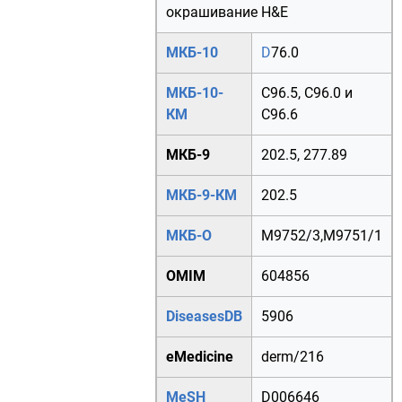
окрашивание
H&E
МКБ-10
D
76.0
МКБ-10-
C96.5
,
C96.0
и
КМ
C96.6
МКБ-9
202.5
,
277.89
МКБ-9-КМ
202.5
МКБ-О
M
9752/3
,
M
9751/1
OMIM
604856
DiseasesDB
5906
eMedicine
derm/216
MeSH
D006646