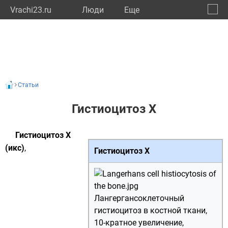
Vrachi23.ru
Люди
Eще
🔔
Красн
🔍
Статьи
Гистиоцитоз X
Гистиоцитоз X
(икс)
,
Гистиоцитоз X
Лангергансоклеточный
гистиоцитоз в костной ткани,
10-кратное увеличение,