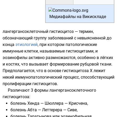
Медиафайлы на Викискладе
лангергансоклеточный
гистиоцитоз
— термин,
обозначающий группу заболеваний с невыясненной до
конца
этиологией
, при котором патологические
иммунные клетки, называемые гистиоцитами, и
эозинофилы
активно размножаются, особенно в лёгких
и костях, что вызывает формирование рубцовой ткани.
Предполагается, что в основе гистиоцитоза X лежит
некий иммунопатологический процесс, способствующий
пролиферации
гистиоцитов.
Различают 3 формы лангергансоклеточного
гистиоцитоза:
болезнь Хенда — Шюллера — Крисчена
,
болезнь Абта — Леттерера — Сиве
,
болезнь Таратынова
или
эозинофильная