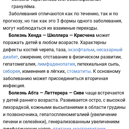
гранулёма
.
Заболевания отличаются как по течению, так и по
прогнозу, но так как это 3 формы одного заболевания,
могут наблюдаться их взаимные переходы.
Болезнь Хенда — Шюллера — Крисчена
может
поражать детей в любом возрасте. Характерны
дефекты костей черепа, таза,
экзофтальм
,
несахарный
диабет
, ожирение, отставание в физическом развитии,
гепатомегалия
,
лимфаденопатия
, петехиальная сыпь,
себорея
, изменения в лёгких,
стоматиты
. К основному
заболеванию может присоединиться вторичная
инфекция.
Болезнь Абта — Леттерера — Сиве
чаще встречается
у детей раннего возраста. Развивается остро, с высокой
лихорадкой, кожными высыпаниями в области грудины
и позвоночника, гепатоспленомегалией (увеличение
печени и селезёнки), генерализованным увеличением
лимфатических узлов,
отитами
,
мастоидитами
,