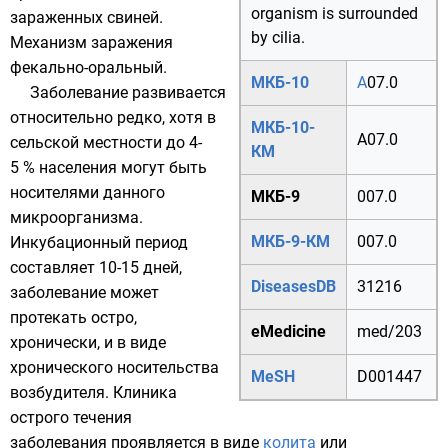
organism is surrounded
зараженных
свиней
.
by cilia.
Механизм заражения
фекально-оральный
.
МКБ-10
A
07.0
Заболевание развивается
относительно редко, хотя в
МКБ-10-
A07.0
сельской местности до 4-
КМ
5 % населения могут быть
носителями данного
МКБ-9
007.0
микроорганизма.
МКБ-9-КМ
007.0
Инкубационный период
составляет 10-15 дней,
DiseasesDB
31216
заболевание может
протекать остро,
eMedicine
med/203
хронически, и в виде
хронического носительства
MeSH
D001447
возбудителя. Клиника
острого течения
заболевания проявляется в виде
колита
или