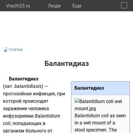
Vrachi23.ru
Люди
Eще
🔔
Красн
🔍
Статьи
Балантидиаз
Балантидиаз
(
лат.
balantidiasis
) —
Балантидиаз
протозойная инфекция, при
которой происходит
заражение человека
Balantidium coli
as seen
инфузориями
Balantidium
in a wet mount of a
coli
, попадающих в
stool specimen. The
организм больного от