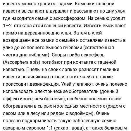
известь можно хранить годами. Комочки гашёной
извести высыпают в дуршлаг и рассыпают по дну улья,
где находится семья с аскосферозом. На семью уходит
1—2 стакана этой гашёной извести. Известь высыпают
прямо на деревянное дно улья. Затем в улей
возвращаем все рамки с семьёй и оставляем известь в
улье до её полного выноса пчёлами (естественная
чистка дна пчёлами). Споры гриба аскосферы
(Ascosphera apis) погибают при контакте с гашёной
известью. Пчёлы на своих лапках разносят пылинки
извести по ячейкам сотов и в этих ячейках также
происходит дезинфекция. Улей утепляют, очень полезно
использовать электрические обогреватели (донный
эффективнее, чем боковые), особенно полезны такие
обогреватели в сырых и холодных местностях (рядом с
лесом или в лесу или рядом с водоёмом). Очень
полезно подкармливать такую заболевшую семью
сахарным сиропом 1:1 (сахар : вода), а также белковым