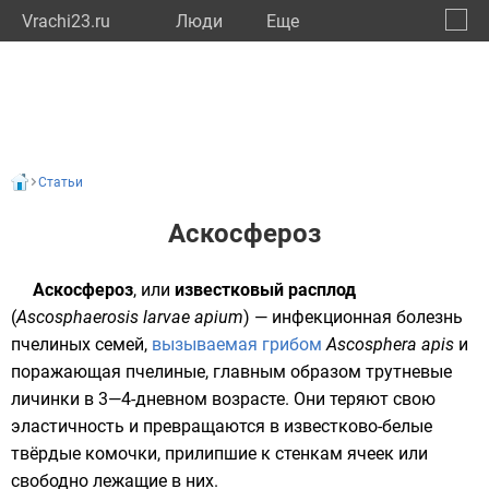
Vrachi23.ru
Люди
Eще
🔔
Красн
🔍
Статьи
Аскосфероз
Аскосфероз
, или
известковый расплод
(
Ascosphaerosis larvae apium
) — инфекционная болезнь
пчелиных
семей,
вызываемая грибом
Ascosphera apis
и
поражающая пчелиные, главным образом трутневые
личинки в 3—4-дневном возрасте. Они теряют свою
эластичность и превращаются в известково-белые
твёрдые комочки, прилипшие к стенкам ячеек или
свободно лежащие в них.