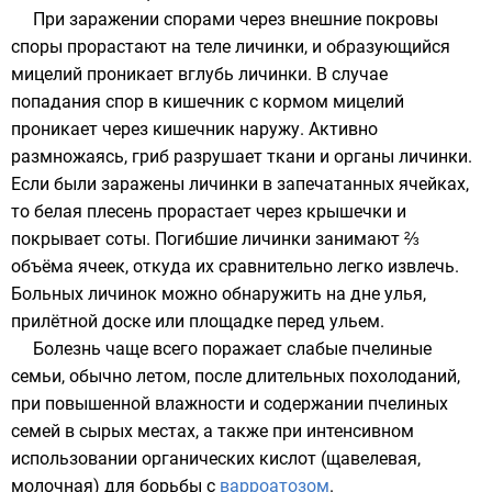
При заражении спорами через внешние покровы
споры
прорастают на теле личинки, и образующийся
мицелий
проникает вглубь личинки. В случае
попадания спор в кишечник с кормом мицелий
проникает через кишечник наружу. Активно
размножаясь, гриб разрушает ткани и органы личинки.
Если были заражены личинки в запечатанных ячейках,
то белая плесень прорастает через крышечки и
покрывает соты. Погибшие личинки занимают ⅔
объёма ячеек, откуда их сравнительно легко извлечь.
Больных личинок можно обнаружить на дне улья,
прилётной доске или площадке перед ульем.
Болезнь чаще всего поражает слабые пчелиные
семьи, обычно летом, после длительных похолоданий,
при повышенной влажности и содержании пчелиных
семей в сырых местах, а также при интенсивном
использовании органических кислот (
щавелевая
,
молочная
) для борьбы с
варроатозом
.