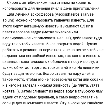
Сироп с антибиотиком нистатином не хранить,
использовать для лечения пчёл в день приготовления.
Для лечения аскосфероза (Ascosphaerosis larvae
apium) можно использовать гашёную известь. Для
этого берут негашёную известь, высыпают 0,5 кг в
пластмассовое ведро (металлическое или
эмалированное использовать нельзя), добавляют туда
воду так, чтобы известь была покрыта водой. Нужно
работать в резиновых перчатках и не на ветре, чтобы не
надышаться негашёной известью, так как эта известь
вызывает ожог слизистых оболочек в носу и во рту, а
также обжигает гортань, трахеи и лёгкие. Не лишними
будут защитные очки. Ведро ставят на пару дней в
такое место, чтобы его не перевернули коты или собаки
и в него не залезла никакая живность (цыплята, утята,
котята...). Затем сливают из ведра воду в глубокую яму
вдали от плодовых деревьев, а само ведро ставят на
солнце для высыхания извести. Эту высохшую гашёную