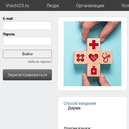
Vrachi23.ru
Люди
Организации
Усл
Забыли пароль?
Зарегистрироваться
Способ введения
Дерма
Другие языки: